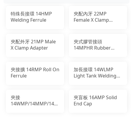
特殊長接環 14HMP
夾配內牙 22MP
Welding Ferrule
Female X Clamp
Adapter
夾配外牙 21MP Male
夾式膠管接頭
X Clamp Adapter
14MPHR Rubber
Hose Adapter
夾接擴 14RMP Roll On
加長接環 14WLMP
Ferrule
Light Tank Welding
Ferrule
夾接
夾盲板 16AMP Solid
14WMP/14MMP/14AMP
End Cap
Welding Ferrule