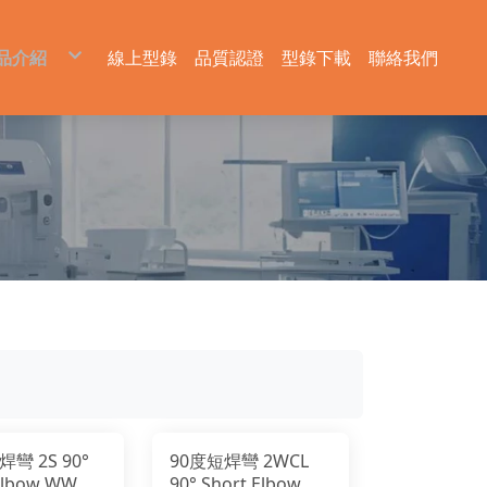
品介紹
線上型錄
品質認證
型錄下載
聯絡我們
生技醫藥級管件
衛生級接環
衛生級管件
衛生級管束
管固定夾
由任
真空管配件
墊片
閥
SMS UNION PARTS 由任
球閥
DIN UNION PARTS 由任
過濾器
IDF UNION PARTS 由任
隔膜閥
蝶閥
兩通隔膜閥
三片式球閥
手動 蝶閥
U型三通隔膜閥
球式桶底閥
氣動 蝶閥
桶底隔膜閥
三通球閥
焊彎 2S 90°
90度短焊彎 2WCL
Elbow WW
90° Short Elbow