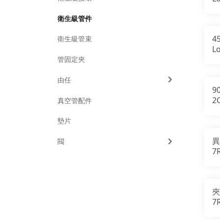
C
衛生級管件
4
衛生級管束
L
管固定夾
由任
9
2
真空管配件
W
C
墊片
異
閥
7
R
夾
7
S