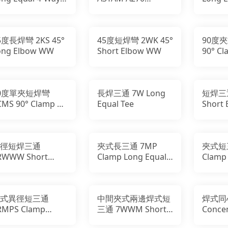
ross
Sanitary Tube
5度長焊彎 2KS 45°
45度短焊彎 2WK 45°
90度夾
ong Elbow WW
Short Elbow WW
90° Cl
Elbow
0度單夾短焊彎
長焊三通 7W Long
短焊三
CMS 90° Clamp X
Equal Tee
Short 
eld Short Elbow
W
徑短焊三通
夾式長三通 7MP
夾式短
RWWW Short
Clamp Long Equal
Clamp 
educing Tee
Tee
Tee
式異徑短三通
中間夾式兩邊焊式短
焊式同
RMPS Clamp
三通 7WWM Short
Concen
hort Reducing Tee
Equal Tee WW
WW