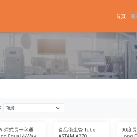
首頁
產
序
W-焊式長十字通
食品衛生管 Tube
90度長
ng Equal 4-Way
ASTAM A270
Long 