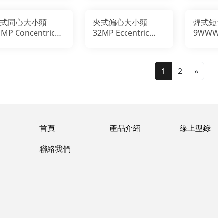
式同心大小頭
夾式偏心大小頭
焊式短
1MP Concentric
32MP Eccentric
9WWW
educer CC
Reducer CC
Equal 
1
2
»
首頁
產品介紹
線上型錄
聯絡我們