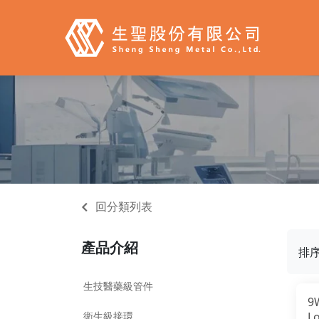
回分類列表
產品介紹
排
生技醫藥級管件
9
衛生級接環
Lo