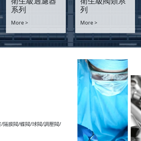
衛生級過濾器
衛生級閥類系
系列
列
More >
More >
/隔膜閥/蝶閥/球閥/調壓閥/