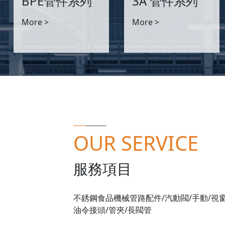
BPE管件系列
3A 管件系列
More >
More >
_____
________
OUR SERVICE
服務項目
不銹鋼食品機械管路配件/汽動閥/手動/
視窗
油令接頭/管夾/長
閥管