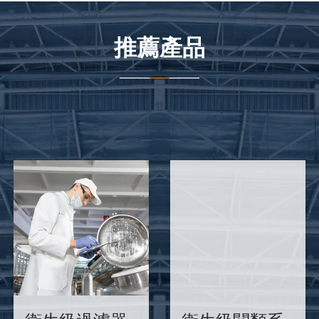
推薦產品
______
____
______