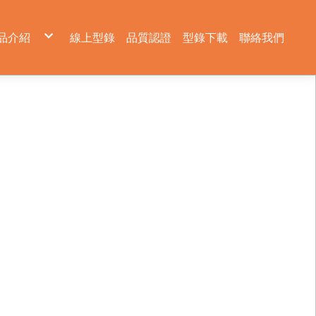
品介紹
線上型錄
品質認證
型錄下載
聯絡我們
生技醫藥級管件
衛生級接環
衛生級管件
衛生級管束
管固定夾
由任
真空管配件
墊片
閥
SMS UNION PARTS 由任
球閥
DIN UNION PARTS 由任
過濾器
IDF UNION PARTS 由任
隔膜閥
蝶閥
兩通隔膜閥
三片式球閥
手動 蝶閥
U型三通隔膜閥
球式桶底閥
氣動 蝶閥
桶底隔膜閥
三通球閥