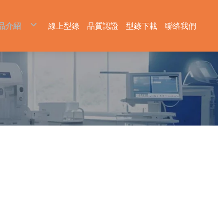
品介紹
線上型錄
品質認證
型錄下載
聯絡我們
生技醫藥級管件
衛生級接環
衛生級管件
衛生級管束
管固定夾
由任
真空管配件
墊片
閥
SMS UNION PARTS 由任
球閥
DIN UNION PARTS 由任
過濾器
IDF UNION PARTS 由任
隔膜閥
蝶閥
兩通隔膜閥
三片式球閥
手動 蝶閥
U型三通隔膜閥
球式桶底閥
氣動 蝶閥
桶底隔膜閥
三通球閥